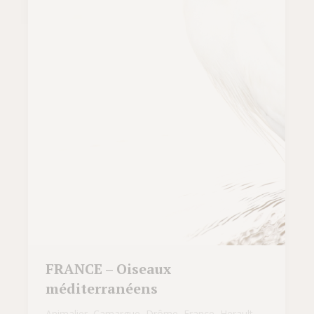
FRANCE – Oiseaux
méditerranéens
Animalier
,
Camargue
,
Drôme
,
France
,
Herault
,