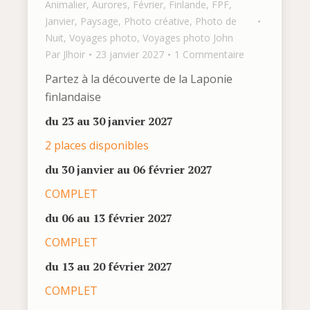
Animalier
,
Aurores
,
Février
,
Finlande
,
FPF
,
Janvier
,
Paysage
,
Photo créative
,
Photo de
Nuit
,
Voyages photo
,
Voyages photo John
Par
Jlhoir
23 janvier 2027
1 Commentaire
Partez à la découverte de la Laponie
finlandaise
du 23 au 30 janvier 2027
2 places disponibles
du 30 janvier au 06 février 2027
COMPLET
du 06 au 13 février 2027
COMPLET
du 13 au 20 février 2027
COMPLET