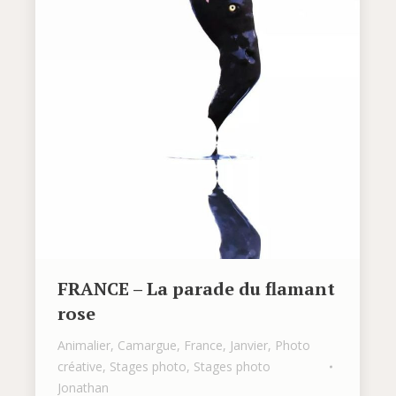
FRANCE – La parade du flamant
rose
Animalier
,
Camargue
,
France
,
Janvier
,
Photo
créative
,
Stages photo
,
Stages photo
Jonathan