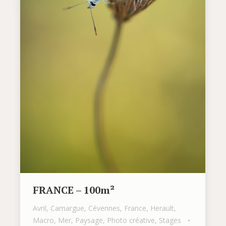
FRANCE – 100m²
Avril
,
Camargue
,
Cévennes
,
France
,
Herault
,
Macro
,
Mer
,
Paysage
,
Photo créative
,
Stages