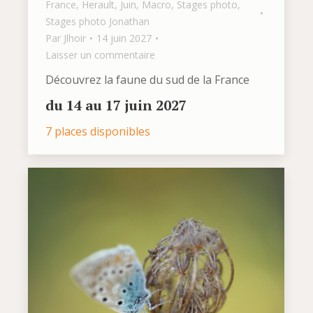
France
,
Herault
,
Juin
,
Macro
,
Stages photo
,
Stages photo Jonathan
Par
Jlhoir
14 juin 2027
Laisser un commentaire
Découvrez la faune du sud de la France
du 14 au 17 juin 2027
7 places disponibles