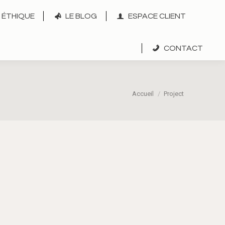
ÉTHIQUE
LE BLOG
ESPACE CLIENT
CONTACT
Vous êtes ici :
Accueil
Project