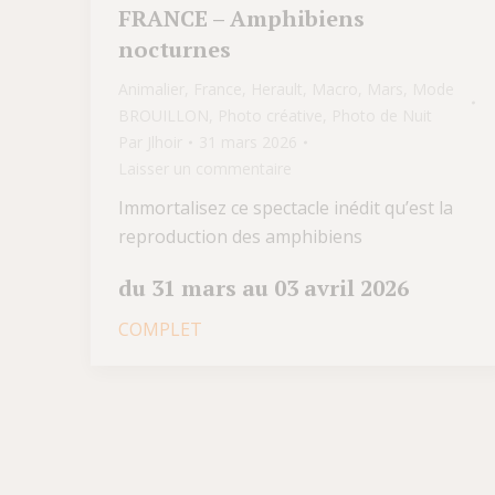
FRANCE – Amphibiens
nocturnes
Animalier
,
France
,
Herault
,
Macro
,
Mars
,
Mode
BROUILLON
,
Photo créative
,
Photo de Nuit
Par
Jlhoir
31 mars 2026
Laisser un commentaire
Immortalisez ce spectacle inédit qu’est la
reproduction des amphibiens
du 31 mars au 03 avril 2026
COMPLET