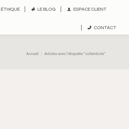
ÉTHIQUE
LE BLOG
ESPACE CLIENT
CONTACT
Vous êtes ici :
Accueil
Articles avec l’étiquette "collembole"