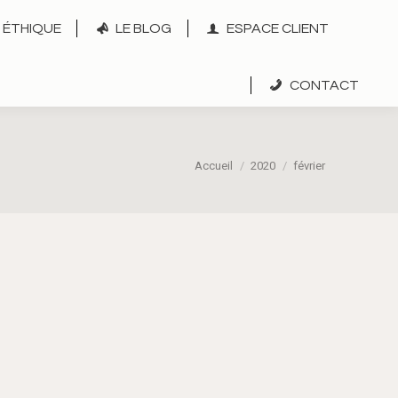
ÉTHIQUE
LE BLOG
ESPACE CLIENT
CONTACT
Vous êtes ici :
Accueil
2020
février