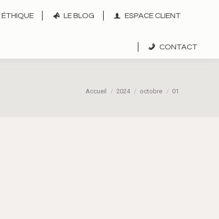
ÉTHIQUE
LE BLOG
ESPACE CLIENT
CONTACT
Vous êtes ici :
Accueil
2024
octobre
01