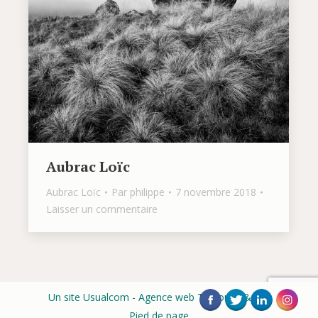
Aubrac Loïc
Aubrac Loïc
Par
philippe
7 novembre 2018
Laisser un commentaire
Un site Usualcom
- Agence web Toulouse & Albi
Pied de page