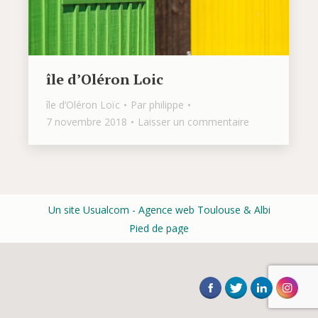
île d’Oléron Loic
île d’Oléron Loïc
Par
philippe
7 novembre 2018
Laisser un commentaire
Un site Usualcom
- Agence web Toulouse & Albi
Pied de page