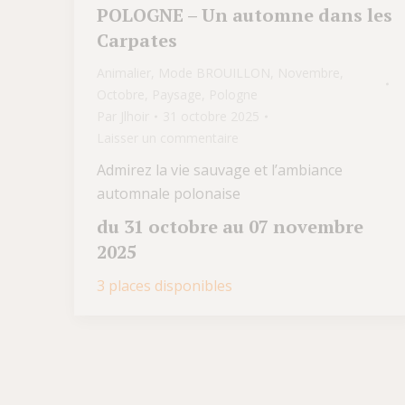
POLOGNE – Un automne dans les
Carpates
Animalier
,
Mode BROUILLON
,
Novembre
,
Octobre
,
Paysage
,
Pologne
Par
Jlhoir
31 octobre 2025
Laisser un commentaire
Admirez la vie sauvage et l’ambiance
automnale polonaise
du 31 octobre au 07 novembre
2025
3 places disponibles