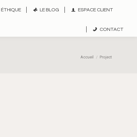
ÉTHIQUE
LE BLOG
ESPACE CLIENT
CONTACT
Vous êtes ici :
Accueil
Project