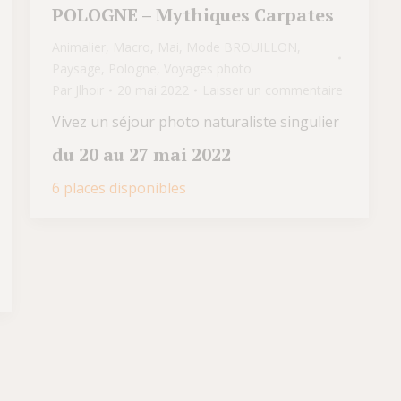
POLOGNE – Mythiques Carpates
Animalier
,
Macro
,
Mai
,
Mode BROUILLON
,
Paysage
,
Pologne
,
Voyages photo
Par
Jlhoir
20 mai 2022
Laisser un commentaire
Vivez un séjour photo naturaliste singulier
du 20 au 27 mai 2022
6 places disponibles