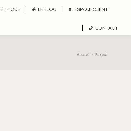
ÉTHIQUE
LE BLOG
ESPACE CLIENT
CONTACT
Vous êtes ici :
Accueil
Project