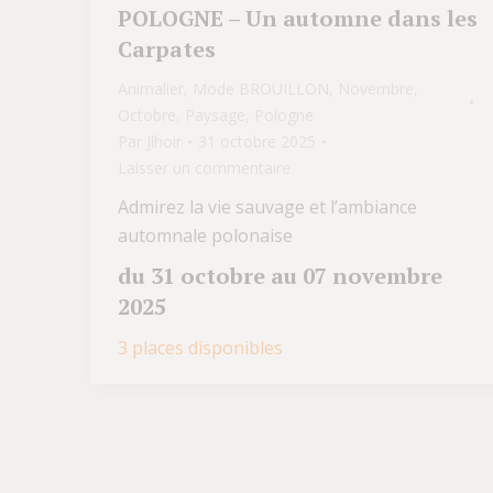
POLOGNE – Un automne dans les
Carpates
Animalier
,
Mode BROUILLON
,
Novembre
,
Octobre
,
Paysage
,
Pologne
Par
Jlhoir
31 octobre 2025
Laisser un commentaire
Admirez la vie sauvage et l’ambiance
automnale polonaise
du 31 octobre au 07 novembre
2025
3 places disponibles