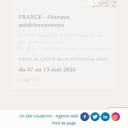
FRANCE – Oiseaux
méditerranéens
Animalier
,
Camargue
,
Drôme
,
France
,
Herault
,
Mai
,
Mode BROUILLON
Par
Jlhoir
7 mai 2026
Laisser un commentaire
Vibrez au rythme de ces rencontres ailées
du 07 au 13 mai 2026
COMPLET
Un site Usualcom
- Agence web Toulouse & Albi
Pied de page