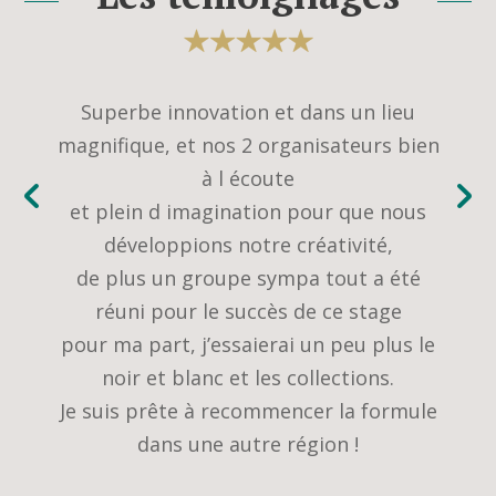
urs
Superbe innovation et dans un lieu
Je su
ur
magnifique, et nos 2 organisateurs bien
lu
n des
à l écoute
p
une
et plein d imagination pour que nous
Il 
développions notre créativité,
m
de plus un groupe sympa tout a été
a
ne
réuni pour le succès de ce stage
e
e à
pour ma part, j’essaierai un peu plus le
 aux
noir et blanc et les collections.
Me
dans
Je suis prête à recommencer la formule
acc
ns un
dans une autre région !
mps