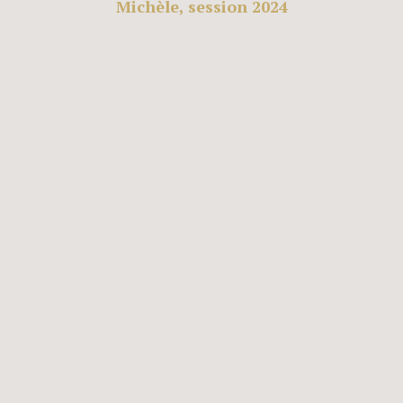
Michèle, session 2024
ts et
 de
…car
s, de
de nos
et de
ssité
vail
 pas
es !…
pour
ent