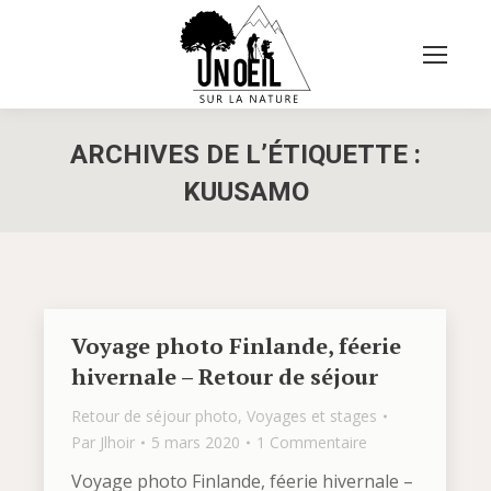
ARCHIVES DE L’ÉTIQUETTE :
KUUSAMO
Vous êtes ici :
Voyage photo Finlande, féerie
hivernale – Retour de séjour
Retour de séjour photo
,
Voyages et stages
Par
Jlhoir
5 mars 2020
1 Commentaire
Voyage photo Finlande, féerie hivernale –