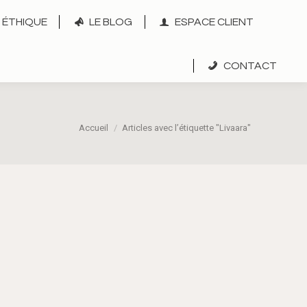
ÉTHIQUE
LE BLOG
ESPACE CLIENT
CONTACT
Vous êtes ici :
Accueil
Articles avec l’étiquette "Livaara"