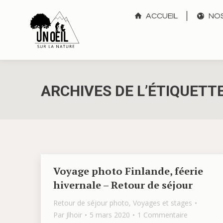
ACCUEIL
NOS
ARCHIVES DE L’ÉTIQUETTE
Voyage photo Finlande, féerie
hivernale – Retour de séjour
Retour de séjour photo
,
Voyages et stages
Par
Jlhoir
5 mars 2020
1 Commentaire