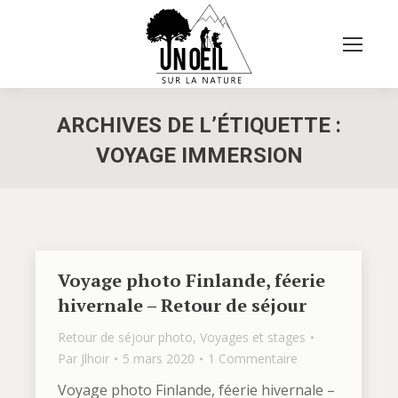
ARCHIVES DE L’ÉTIQUETTE :
VOYAGE IMMERSION
Vous êtes ici :
Voyage photo Finlande, féerie
hivernale – Retour de séjour
Retour de séjour photo
,
Voyages et stages
Par
Jlhoir
5 mars 2020
1 Commentaire
Voyage photo Finlande, féerie hivernale –