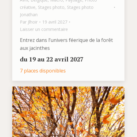
créative
,
Stages photo
,
Stages photo
Jonathan
Par
Jlhoir
19 avril 2027
Laisser un commentaire
Entrez dans l’univers féerique de la forêt
aux jacinthes
du 19 au 22 avril 2027
7 places disponibles