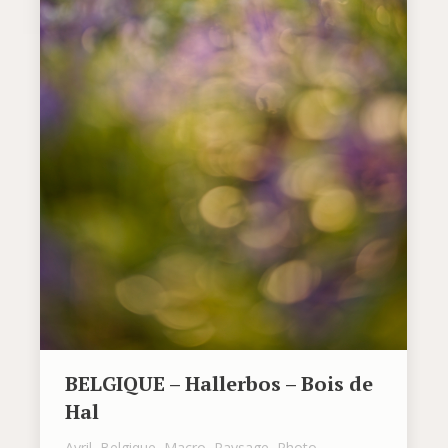
BELGIQUE – Hallerbos – Bois de
Hal
Avril
,
Belgique
,
Macro
,
Paysage
,
Photo