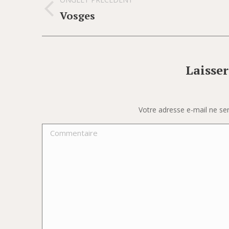
de
Vosges
Onglet
commentaire
précédent
Laisse
Votre adresse e-mail ne s
Commentaire