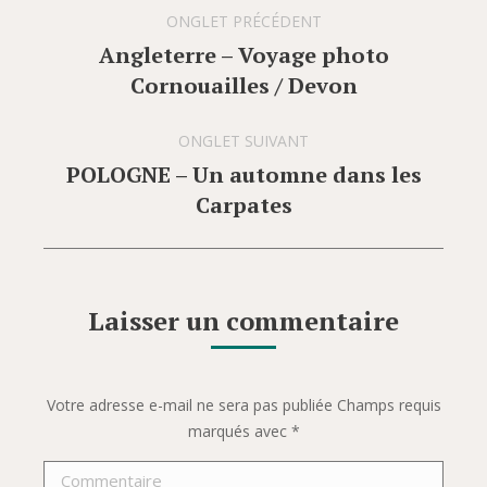
Navigation
ONGLET PRÉCÉDENT
de
Angleterre – Voyage photo
Onglet
commentaire
Cornouailles / Devon
précédent
ONGLET SUIVANT
POLOGNE – Un automne dans les
Onglet
Carpates
suivant
Laisser un commentaire
Votre adresse e-mail ne sera pas publiée Champs requis
marqués avec
*
Commentaire