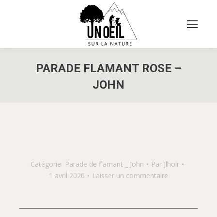
PARADE FLAMANT ROSE –
JOHN
Vous êtes ici :
Catégorie
Parade de flamant _ John
Par
Jlhoir
1 avril 2020
Laisser un commentaire