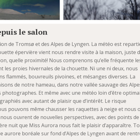
puis le salon
gion de Tromsø et des Alpes de Lyngen. La météo est reparti
ette épervière vient nous rendre visite à la maison, juste 
salon, quelle proximité! Nous comprenons qu’elle fréquente le
nt les proies hivernales de la chouette. Ni une ni deux, nous
ns flammés, bouvreuils pivoines, et mésanges diverses. La
aisons de notre hameau, dans notre vallée sauvage des Alpe
s photographes. Et même avec une météo loin d’être optimal
raphiés avec autant de plaisir que d’intérêt. Le risque
us pouvons même chausser les raquettes à neige et nous of
 nous ouvrent de nouvelles perspectives, avec des points de
ère nuit que Miss Aurora nous fait le plaisir d’apparaître. To
e aurore boréale sur fond d’Alpes de Lyngen avant de rentr