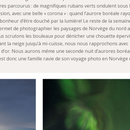
tres parcourus : de magnifiques rubans verts ondulent sous 
losion, avec une belle « corona » : quand l’aurore boréale ra
 bonheur d’être douché par la lumière! Le reste de la semain
s permet de photographier les paysages de Norvège du nord 
nous scrutons les bouleaux pour dénicher une chouette épervi
ant la neige jusqu’à mi-cuisse, nous nous rapprochons avec
x d’or. Nous aurons même une seconde nuit d’aurores boréa
c’est donc une famille ravie de son voyage photo en Norvège