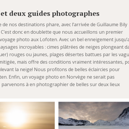
s et deux guides photographes
e nos destinations phare, avec l’arrivée de Guillaume Bily
C’est donc en doublette que nous accueillons un premier
r voyage photo aux Lofoten. Avec un bel enneigement jusqu’
 paysages incroyables : cimes plâtrées de neiges plongeant d
buer) rouges ou jaunes, plages désertes battues par les vag
itigée, mais offre des conditions vraiment intéressantes, p
levant la neige! Nous profitons de belles éclaircies pour
foten. Enfin, un voyage photo en Norvège ne serait pas
 parvenons à en photographier de belles sur deux lieux