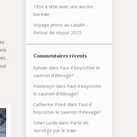
Tête à tête avec une aurore
boréale
Voyage photo au Ladakh –
Retour de séjour 2025
au
ans
Commentaires récents
ues…
our
Sylvain
dans
Faut-il boycotter le
saumon d’élevage?
Haelewyn
dans
Faut-il boycotter
le saumon d’élevage?
Catherine Poiré
dans
Faut-il
boycotter le saumon d’élevage?
Solari Lucile
dans
Partir en
Norvège par le train