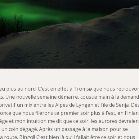
eu plus au nord. C’est en effet à Tromsø que nous retrouvo
ts. Une nouvelle semaine démarre, cousue main à la demand
rivatif un mix entre les Alpes de Lyngen et l’île de Senja. Dè
nce que nous filerons ce premier soir plus à l’est, en Finlan
ge et mon intuition me dit que ce soir, les aurores devraien
 un coin dégagé.
Après un passage à la maison pour se
te. Bingo!! C’est bien là qu’il fallait être ce soir et nous