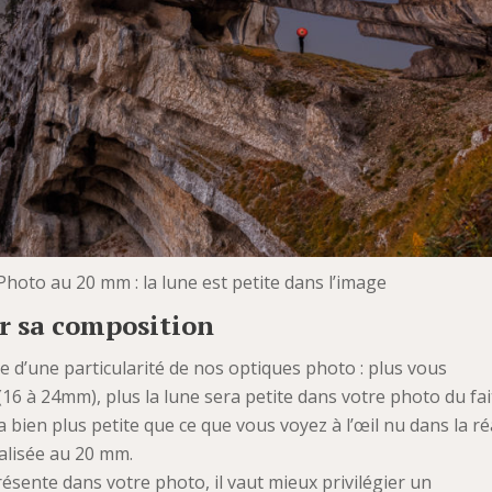
hoto au 20 mm : la lune est petite dans l’image
er sa composition
e d’une particularité de nos optiques photo : plus vous
(16 à 24mm), plus la lune sera petite dans votre photo du fai
ra bien plus petite que ce que vous voyez à l’œil nu dans la ré
éalisée au 20 mm.
résente dans votre photo, il vaut mieux privilégier un