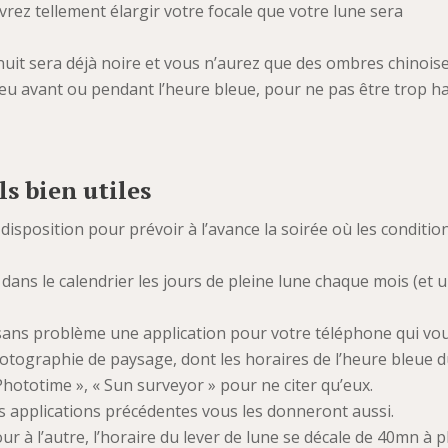
rez tellement élargir votre focale que votre lune sera
la nuit sera déjà noire et vous n’aurez que des ombres chinoise
n peu avant ou pendant l’heure bleue, pour ne pas être trop h
ils bien utiles
isposition pour prévoir à l’avance la soirée où les conditio
dans le calendrier les jours de pleine lune chaque mois (et 
z sans problème une application pour votre téléphone qui vo
otographie de paysage, dont les horaires de l’heure bleue 
Phototime », « Sun surveyor » pour ne citer qu’eux.
es applications précédentes vous les donneront aussi.
our à l’autre, l’horaire du lever de lune se décale de 40mn à p