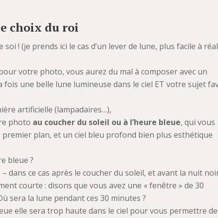
le choix du roi
oi ! (je prends ici le cas d’un lever de lune, plus facile à réa
re pour votre photo, vous aurez du mal à composer avec un
a fois une belle lune lumineuse dans le ciel ET votre sujet fa
ère artificielle (lampadaires…),
tre photo
au coucher du soleil ou à l’heure bleue
, qui vous
 premier plan, et un ciel bleu profond bien plus esthétique
re bleue ?
e
– dans ce cas après le coucher du soleil, et avant la nuit noi
ment courte : disons que vous avez une « fenêtre » de 30
Où sera la lune pendant ces 30 minutes ?
bleue elle sera trop haute dans le ciel pour vous permettre de